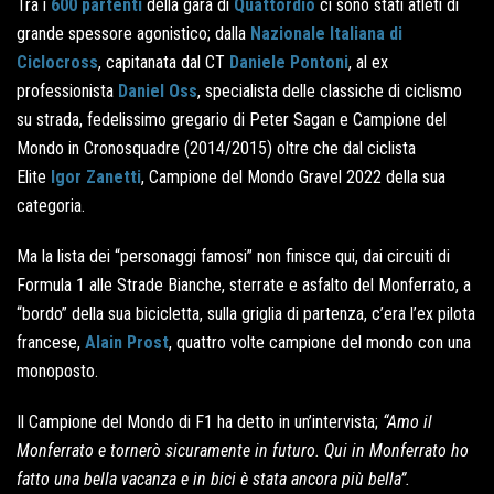
Tra i
600 partenti
della gara di
Quattordio
ci sono stati atleti di
grande spessore agonistico; dalla
Nazionale Italiana di
Ciclocross
, capitanata dal CT
Daniele Pontoni
, al ex
professionista
Daniel Oss
, specialista delle classiche di ciclismo
su strada, fedelissimo gregario di Peter Sagan e Campione del
Mondo in Cronosquadre (2014/2015) oltre che dal ciclista
Elite
Igor Zanetti
, Campione del Mondo Gravel 2022 della sua
categoria.
Ma la lista dei “personaggi famosi” non finisce qui, dai circuiti di
Formula 1 alle Strade Bianche, sterrate e asfalto del Monferrato, a
“bordo” della sua bicicletta, sulla griglia di partenza, c’era l’ex pilota
francese,
Alain Prost
, quattro volte campione del mondo con una
monoposto.
Il Campione del Mondo di F1 ha detto in un’intervista;
“Amo il
Monferrato e tornerò sicuramente in futuro. Qui in Monferrato ho
fatto una bella vacanza e in bici è stata ancora più bella”.